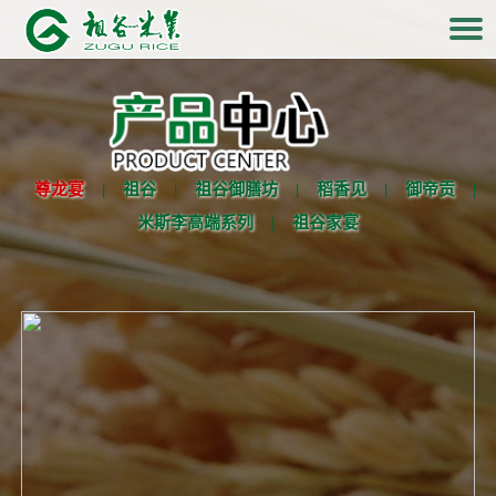
尊龙宴
|
祖谷
|
祖谷御膳坊
|
稻香见
|
御帝贡
|
米斯李高端系列
|
祖谷家宴